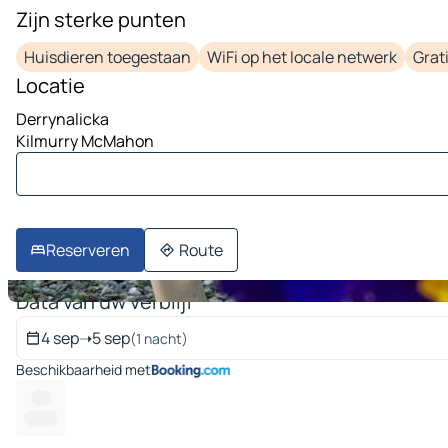
Zijn sterke punten
1 afbeelding op 10
Huisdieren toegestaan
WiFi op het locale netwerk
Grat
Locatie
Derrynalicka
Kilmurry McMahon
Reserveren
Route
Data van uw verblijf
4 sep
➝
5 sep
(1 nacht)
Beschikbaarheid met
-- --
-------