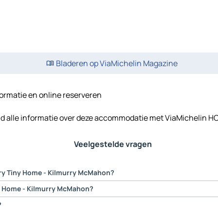
Bladeren op ViaMichelin Magazine
ormatie en online reserveren
nd alle informatie over deze accommodatie met ViaMichelin HO
Veelgestelde vragen
rry Tiny Home - Kilmurry McMahon?
n die hier verbleven een waardering van gemiddeld 8.8 aan Blueberry
ny Home - Kilmurry McMahon?
ensten: Huisdieren toegestaan, WiFi op het locale netwerk, Gratis park
?
 en van Blueberry Tiny Home - Kilmurry McMahon: routes per auto of pe