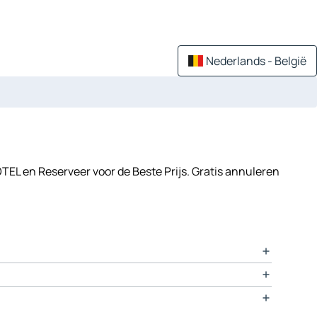
Nederlands - België
TEL en Reserveer voor de Beste Prijs. Gratis annuleren
 Tiny Home - Kilmurry McMahon.
eren, Parking, Parking ter plekke, Privé parking,
r motor, en zelfs een voetgangersroute voor uw toeristische