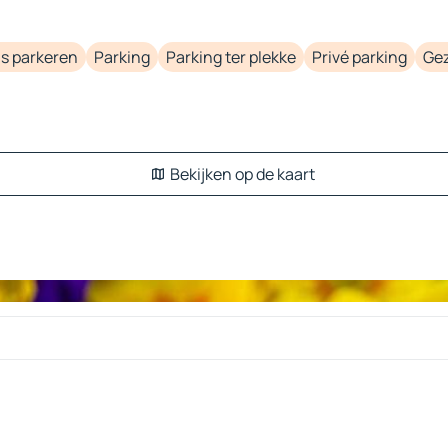
is parkeren
Parking
Parking ter plekke
Privé parking
Ge
Bekijken op de kaart