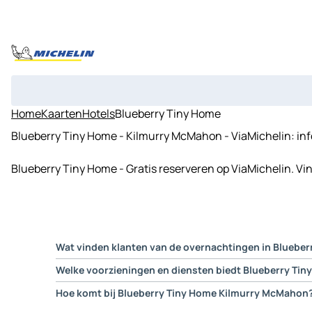
Home
Kaarten
Hotels
Blueberry Tiny Home
Blueberry Tiny Home - Kilmurry McMahon - ViaMichelin: inf
Blueberry Tiny Home - Gratis reserveren op ViaMichelin. Vi
Wat vinden klanten van de overnachtingen in Bluebe
Op de website van onze partner Booking.com, geven gaste
Welke voorzieningen en diensten biedt Blueberry Ti
Blueberry Tiny Home Kilmurry McMahon biedt de volgende di
Hoe komt bij Blueberry Tiny Home Kilmurry McMahon
Gezinskamers, Restaurant…
Met ViaMichelin kunt u makkelijk uw route berekenen naar