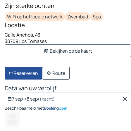
Zijn sterke punten
WiFi op het locale netwerk
Zwembad
Spa
Locatie
Calle Anchoa, 43
30709 Los Tomases
Bekijken op de kaart
Reserveren
Route
Data van uw verblijf
7 sep
➝
8 sep
(1 nacht)
Beschikbaarheid met
------
---- ---