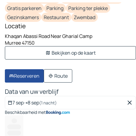
Gratis parkeren
Parking
Parking ter plekke
Gezinskamers
Restaurant
Zwembad
Locatie
Khaqan Abassi Road Near Gharial Camp
Murree 47150
Bekijken op de kaart
Reserveren
Route
Data van uw verblijf
7 sep
➝
8 sep
(1 nacht)
Beschikbaarheid met
----
----------
----------