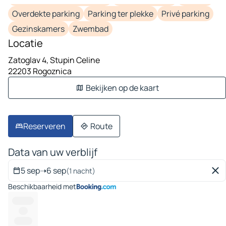
Overdekte parking
Parking ter plekke
Privé parking
Gezinskamers
Zwembad
Locatie
Zatoglav 4, Stupin Celine
22203 Rogoznica
Bekijken op de kaart
Reserveren
Route
Data van uw verblijf
5 sep
➝
6 sep
(1 nacht)
Beschikbaarheid met
---------
----
--------