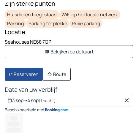
Zijn sterke punten
Huisdieren toegestaan
WiFi op het locale netwerk
Parking
Parking ter plekke
Privé parking
Locatie
Seahouses NE68 7QP
Bekijken op de kaart
Reserveren
Route
Data van uw verblijf
3 sep
➝
4 sep
(1 nacht)
Beschikbaarheid met
-----
---------
----------