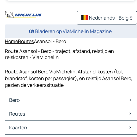
Nederlands - België
Bladeren op ViaMichelin Magazine
Home
Routes
Asansol - Bero
Route Asansol - Bero - traject, afstand, reistijd en
reiskosten - ViaMichelin
Route Asansol Bero ViaMichelin. Afstand, kosten (tol,
brandstof, kosten per passagier), en reistijd Asansol Bero,
gezien de verkeerssituatie
Bero
Bero Kaarten
Routes
Bero Verkeer
Bero Hotels
Routes Bero - Ragunathpur
Kaarten
Bero Restaurants
Routes Bero - Adra