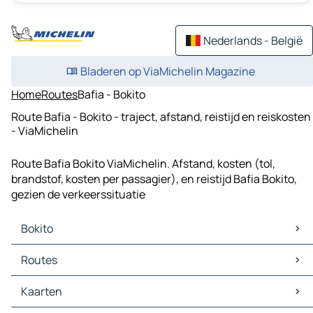
Nederlands - België
Bladeren op ViaMichelin Magazine
Home
Routes
Bafia - Bokito
Route Bafia - Bokito - traject, afstand, reistijd en reiskosten
- ViaMichelin
Route Bafia Bokito ViaMichelin. Afstand, kosten (tol,
brandstof, kosten per passagier), en reistijd Bafia Bokito,
gezien de verkeerssituatie
Bokito
Bokito Kaarten
Routes
Bokito Verkeer
Bokito Hotels
Routes Bokito - Ombessa
Kaarten
Bokito Restaurants