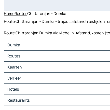
Home
Routes
Chittaranjan - Dumka
Route Chittaranjan - Dumka - traject, afstand, reistijd en r
Route Chittaranjan Dumka ViaMichelin. Afstand, kosten (tol,
Dumka
Dumka Kaarten
Routes
Dumka Verkeer
Dumka Hotels
Kaarten
Dumka Restaurants
Dumka Toeristische-Bezienswaardigheden
Verkeer
Dumka Tankstations
Dumka Parkings
Hotels
Restaurants