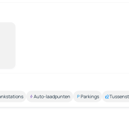
ankstations
Auto-laadpunten
Parkings
Tussens