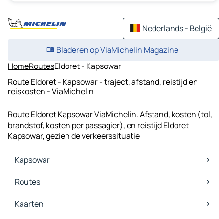
Nederlands - België
Bladeren op ViaMichelin Magazine
Home
Routes
Eldoret - Kapsowar
Route Eldoret - Kapsowar - traject, afstand, reistijd en
reiskosten - ViaMichelin
Route Eldoret Kapsowar ViaMichelin. Afstand, kosten (tol,
brandstof, kosten per passagier), en reistijd Eldoret
Kapsowar, gezien de verkeerssituatie
Kapsowar
Kapsowar Kaarten
Routes
Kapsowar Verkeer
Kapsowar Hotels
Routes Kapsowar - Chesetan
Kaarten
Kapsowar Restaurants
Routes Kapsowar - Moiben