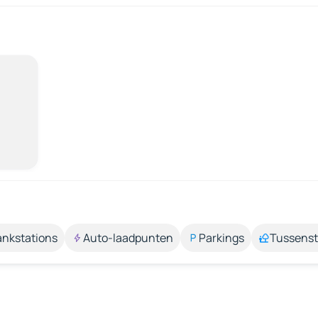
ankstations
Auto-laadpunten
Parkings
Tussens