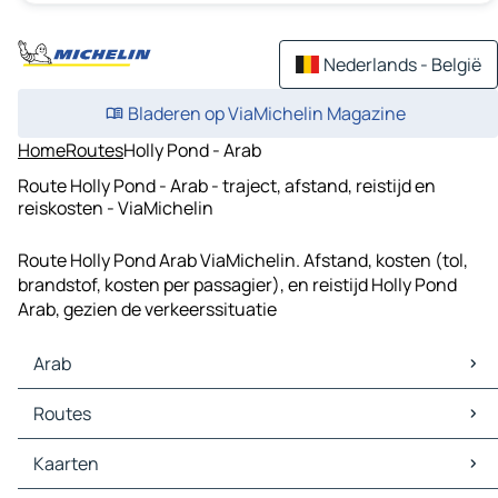
Nederlands - België
Bladeren op ViaMichelin Magazine
Home
Routes
Holly Pond - Arab
Route Holly Pond - Arab - traject, afstand, reistijd en
reiskosten - ViaMichelin
Route Holly Pond Arab ViaMichelin. Afstand, kosten (tol,
brandstof, kosten per passagier), en reistijd Holly Pond
Arab, gezien de verkeerssituatie
Arab
Arab Kaarten
Routes
Arab Verkeer
Arab Hotels
Routes Arab - Guntersville
Kaarten
Arab Restaurants
Routes Arab - Union Grove