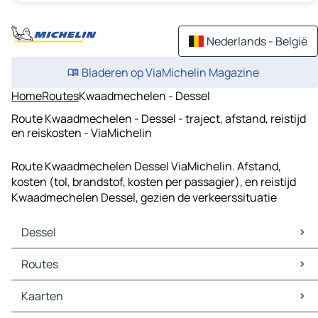
Nederlands - België
Bladeren op ViaMichelin Magazine
Home
Routes
Kwaadmechelen - Dessel
Route Kwaadmechelen - Dessel - traject, afstand, reistijd
en reiskosten - ViaMichelin
Route Kwaadmechelen Dessel ViaMichelin. Afstand,
kosten (tol, brandstof, kosten per passagier), en reistijd
Kwaadmechelen Dessel, gezien de verkeerssituatie
Dessel
Dessel Kaarten
Routes
Dessel Verkeer
Dessel Hotels
Routes Dessel - Turnhout
Kaarten
Dessel Restaurants
Routes Dessel - Mol