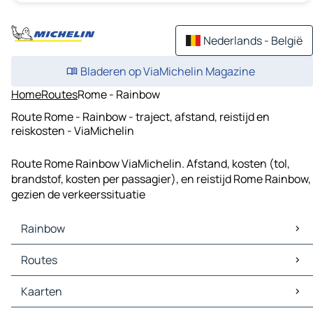
Nederlands - België
Bladeren op ViaMichelin Magazine
Home
Routes
Rome - Rainbow
Route Rome - Rainbow - traject, afstand, reistijd en
reiskosten - ViaMichelin
Route Rome Rainbow ViaMichelin. Afstand, kosten (tol,
brandstof, kosten per passagier), en reistijd Rome Rainbow,
gezien de verkeerssituatie
Rainbow
Rainbow Kaarten
Routes
Rainbow Verkeer
Rainbow Hotels
Routes Rainbow - Kenmare
Kaarten
Rainbow Restaurants
Routes Rainbow - Yaapeet