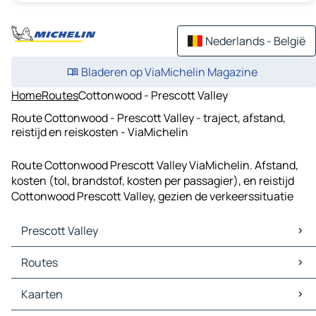
Nederlands - België
Bladeren op ViaMichelin Magazine
Home
Routes
Cottonwood - Prescott Valley
Route Cottonwood - Prescott Valley - traject, afstand,
reistijd en reiskosten - ViaMichelin
Route Cottonwood Prescott Valley ViaMichelin. Afstand,
kosten (tol, brandstof, kosten per passagier), en reistijd
Cottonwood Prescott Valley, gezien de verkeerssituatie
Prescott Valley
Prescott Valley Kaarten
Routes
Prescott Valley Verkeer
Prescott Valley Hotels
Routes Prescott Valley - Prescott
Kaarten
Prescott Valley Restaurants
Routes Prescott Valley - Dewey