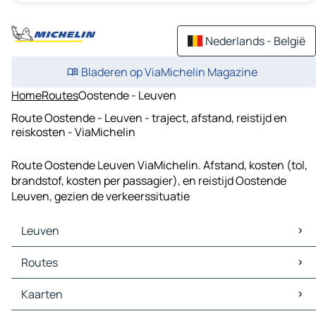
Nederlands - België
Bladeren op ViaMichelin Magazine
Home
Routes
Oostende - Leuven
Route Oostende - Leuven - traject, afstand, reistijd en
reiskosten - ViaMichelin
Route Oostende Leuven ViaMichelin. Afstand, kosten (tol,
brandstof, kosten per passagier), en reistijd Oostende
Leuven, gezien de verkeerssituatie
Leuven
Leuven Kaarten
Routes
Leuven Verkeer
Leuven Hotels
Routes Leuven - Brussel
Kaarten
Leuven Restaurants
Routes Leuven - Antwerpen