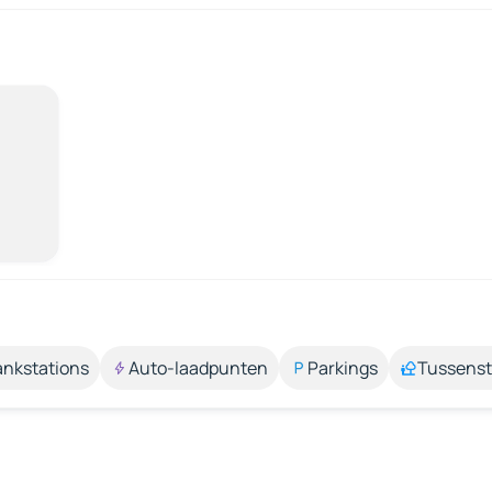
ankstations
Auto-laadpunten
Parkings
Tussens